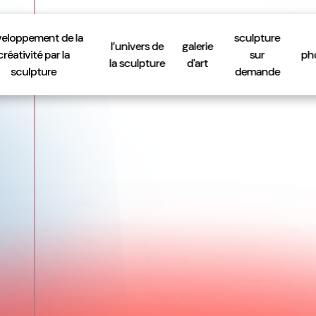
eloppement de la
sculpture
l’univers de
galerie
créativité par la
sur
ph
la sculpture
d'art
sculpture
demande