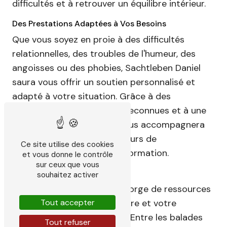
difficultés et à retrouver un équilibre intérieur.
Des Prestations Adaptées à Vos Besoins
Que vous soyez en proie à des difficultés
relationnelles, des troubles de l'humeur, des
angoisses ou des phobies, Sachtleben Daniel
saura vous offrir un soutien personnalisé et
adapté à votre situation. Grâce à des
méthodes thérapeutiques reconnues et à une
approche bienveillante, il vous accompagnera
tout au long de votre parcours de
Ce site utilise des cookies
reconstruction et de transformation.
et vous donne le contrôle
sur ceux que vous
La Psychologie à Saint-Emilion
souhaitez activer
La ville de Saint-Emilion regorge de ressources
pour favoriser votre bien-être et votre
Tout accepter
épanouissement personnel. Entre les balades
Tout refuser