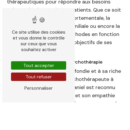
thérapeutiques pour répondre aux besoins
uniques de chacun de ses patients. Que ce soit
la thérapie cognitivo-comportementale, la
psychanalyse, la thérapie familiale ou encore la
Ce site utilise des cookies
relaxation, il adapte ses méthodes en fonction
et vous donne le contrôle
des problématiques et des objectifs de ses
sur ceux que vous
souhaitez activer
clients.
Une expertise reconnue en psychothérapie
Tout accepter
Grâce à sa formation approfondie et à sa riche
Tout refuser
expérience en tant que psychothérapeute à
Saint-Emilion, Sachtleben Daniel est reconnu
Personnaliser
pour son professionnalisme et son empathie
envers ses patients. Sa pratique repose sur des
valeurs de respect, d'écoute active et
d'accompagnement bienveillant, faisant de lui
un allié précieux dans le parcours vers la