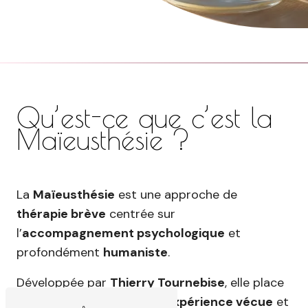
Qu’est-ce que c’est la
Maïeusthésie ?
La
Maïeusthésie
est une approche de
thérapie brève
centrée sur
l’
accompagnement psychologique
et
profondément
humaniste
.
Développée par
Thierry Tournebise
, elle place
au cœur de la démarche l’
expérience vécue
et