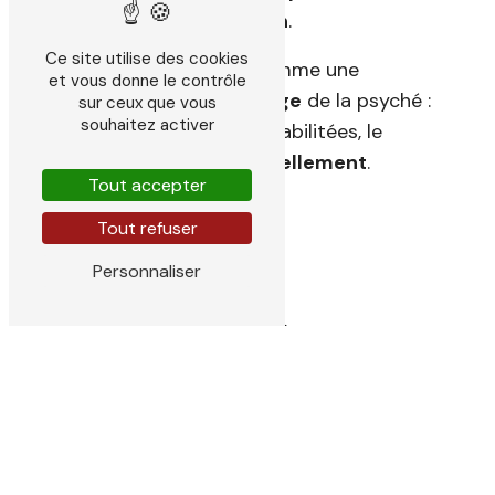
le
respect de l’être humain
.
Ce site utilise des cookies
Elle considère le «
mal
» comme une
et vous donne le contrôle
dynamique de rééquilibrage
de la psyché :
sur ceux que vous
souhaitez activer
une fois les parts de soi réhabilitées, le
symptôme
disparaît naturellement
.
Tout accepter
Tout refuser
Personnaliser
Comment se
déroule une
séance
?