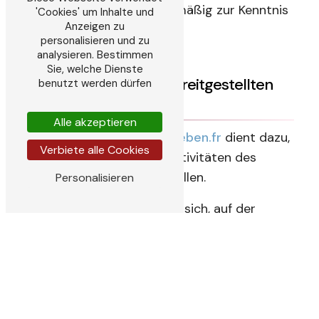
aufgefordert ist, sie regelmäßig zur Kenntnis
'Cookies' um Inhalte und
Anzeigen zu
zu nehmen.
personalisieren und zu
analysieren. Bestimmen
Sie, welche Dienste
3. Beschreibung der bereitgestellten
benutzt werden dürfen
Dienstleistungen.
Alle akzeptieren
Die Website
daniel-sachtleben.fr
dient dazu,
Verbiete alle Cookies
Informationen über alle Aktivitäten des
Unternehmens bereitzustellen.
Personalisieren
Sachtleben Daniel bemüht sich, auf der
Website
daniel-sachtleben.fr
möglichst
genaue Informationen bereitzustellen. Er
kann jedoch nicht für Auslassungen,
Ungenauigkeiten oder Aktualisierungsfehler
verantwortlich gemacht werden, sei es durch