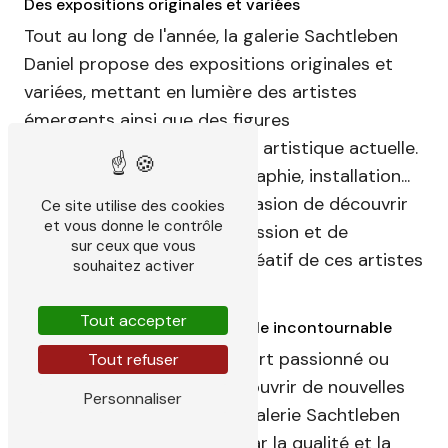
Des expositions originales et variées
Tout au long de l'année, la galerie Sachtleben
Daniel propose des expositions originales et
variées, mettant en lumière des artistes
émergents ainsi que des figures
incontournables de la scène artistique actuelle.
Peinture, sculpture, photographie, installation...
Chaque exposition est l'occasion de découvrir
Ce site utilise des cookies
et vous donne le contrôle
de nouvelles formes d'expression et de
sur ceux que vous
s'immerger dans l'univers créatif de ces artistes
souhaitez activer
talentueux.
Tout accepter
Un lieu de découverte culturelle incontournable
Que vous soyez amateur d'art passionné ou
Tout refuser
simplement curieux de découvrir de nouvelles
Personnaliser
expressions artistiques, la galerie Sachtleben
Daniel saura vous séduire par la qualité et la