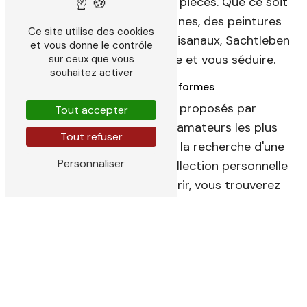
qualité et l'originalité de ses pièces. Que ce soit
des sculptures contemporaines, des peintures
Ce site utilise des cookies
abstraites ou des objets artisanaux, Sachtleben
et vous donne le contrôle
Daniel saura vous surprendre et vous séduire.
sur ceux que vous
souhaitez activer
Découvrir l'art sous toutes ses formes
La diversité des objets d'art proposés par
Tout accepter
Sachtleben Daniel ravira les amateurs les plus
Tout refuser
exigeants. Que vous soyez à la recherche d'une
Personnaliser
œuvre unique pour votre collection personnelle
ou d'un cadeau original à offrir, vous trouverez
forcément votre bonheur parmi la sélection de
l'entreprise. Les pièces proposées sont le fruit
du travail d'artistes locaux et internationaux,
chacune portant en elle une histoire, une
émotion et une créativité uniques.