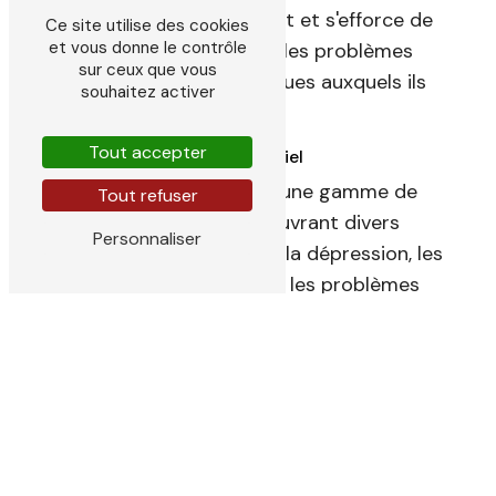
particulière à chaque patient et s'efforce de
Ce site utilise des cookies
et vous donne le contrôle
comprendre en profondeur les problèmes
sur ceux que vous
émotionnels et psychologiques auxquels ils
souhaitez activer
font face.
Tout accepter
Spécialités de Sachtleben Daniel
Sachtleben Daniel propose une gamme de
Tout refuser
services de psychologie, couvrant divers
Personnaliser
domaines tels que l'anxiété, la dépression, les
troubles du comportement, les problèmes
relationnels et bien plus encore. Grâce à son
expertise et à sa bienveillance, il aide ses
patients à retrouver un équilibre émotionnel et
à développer des mécanismes d'adaptation
sains.
Consultations confidentielles et bienveillantes