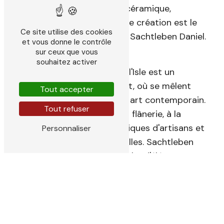
pour son métier. Objets en céramique,
sculptures, peintures, chaque création est le
Ce site utilise des cookies
reflet de l'âme artistique de Sachtleben Daniel.
et vous donne le contrôle
sur ceux que vous
Une galerie d'art à ciel ouvert
souhaitez activer
La ville de Saint-Seurin-sur-l'Isle est un
véritable musée à ciel ouvert, où se mêlent
Tout accepter
architecture pittoresque et art contemporain.
Tout refuser
Les rues pavées invitent à la flânerie, à la
découverte de petites boutiques d'artisans et
Personnaliser
de galeries d'art confidentielles. Sachtleben
Daniel a su insuffler une touche d'élégance et
d'authenticité à cet univers artistique
foisonnant.
Des pièces uniques et originales
Chaque objet d'art proposé par Sachtleben