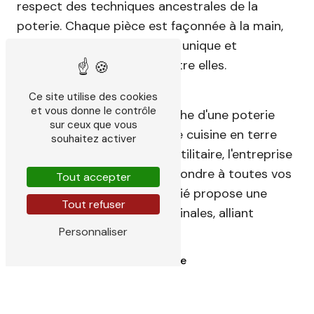
respect des techniques ancestrales de la
poterie. Chaque pièce est façonnée à la main,
ce qui confère un caractère unique et
authentique à chacune d'entre elles.
Des créations variées
Ce site utilise des cookies
et vous donne le contrôle
Que vous soyez à la recherche d'une poterie
sur ceux que vous
décorative, d'un ustensile de cuisine en terre
souhaitez activer
cuite ou encore d'un objet utilitaire, l'entreprise
Sachtleben Daniel saura répondre à toutes vos
Tout accepter
attentes. Son catalogue varié propose une
Tout refuser
large gamme de pièces originales, alliant
Personnaliser
tradition et modernité.
Un lieu d'échange et de partage
En poussant la porte de l'atelier de poterie de
Vayres, vous découvrirez un véritable lieu