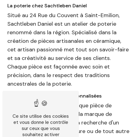
La poterie chez Sachtleben Daniel
Situé au 24 Rue du Couvent à Saint-Emilion,
Sachtleben Daniel est un atelier de poterie
renommé dans la région. Spécialisé dans la
création de pièces artisanales en céramique,
cet artisan passionné met tout son savoir-faire
et sa créativité au service de ses clients.
Chaque pièce est façonnée avec soin et
précision, dans le respect des traditions
ancestrales de la poterie.
Des créations uniques et personnalisées
Chez Sachtleben Daniel, chaque pièce de
poterie est unique et porte la marque de
Ce site utilise des cookies
l'artisan. Que vous soyez à la recherche d'un
et vous donne le contrôle
sur ceux que vous
vase, d'un plat, d'une sculpture ou de tout autre
souhaitez activer